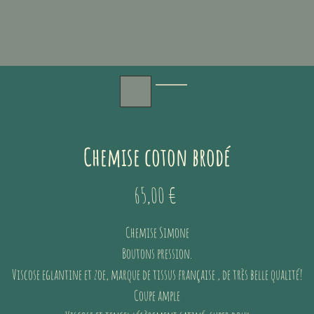
Chemise coton brodé
Prix
65,00 €
Chemise Simone
Boutons pression.
Viscose eglantine et zoe, marque de tissus française , de très belle qualité!
Coupe ample