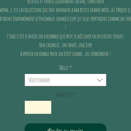
Viscose et tencel légèrement satiné, super doux
mone, c'est la collection qui fait honneur a ma petite grand mère, a l’époque el
rtaient énormément d’ensembles chemise jupe qu'elles portaient comme des ro
!
L’idee c’est d’avoir un ensemble qui peut se décliner en plusieurs tenues.
Une chemise , un short, une jupe
A porter ensemble pour un effet combi , ou séparément !
Taille
*
Sélectionner
Quantité
*
Ajouter au panier