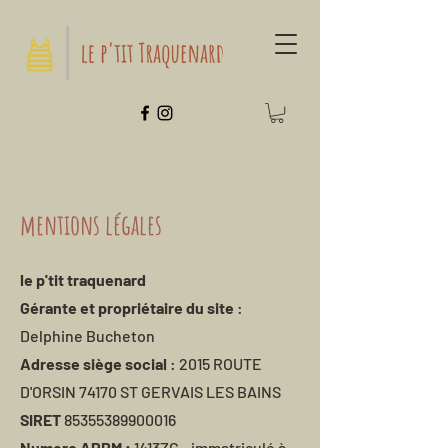
mentions légales
le p'tit traquenard
Gérante et propriétaire du site
:
Delphine Bucheton
Adresse siège social
: 2015 ROUTE
D'ORSIN 74170 ST GERVAIS LES BAINS
SIRET
85355389900016
Numero APRM :
1413ZG - immatriculé à