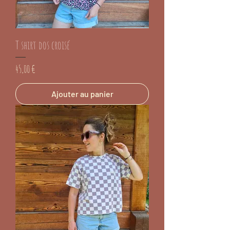
T shirt dos croisé
Prix
45,00 €
Ajouter au panier