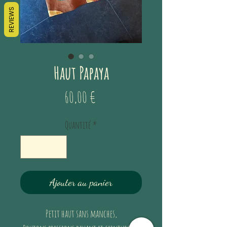
REVIEWS
Haut Papaya
Prix
60,00 €
Quantité
*
Ajouter au panier
Petit haut sans manches,