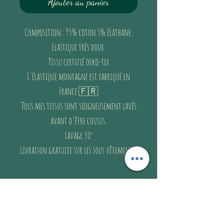
Ajouter au panier
Composition : 95% coton 5% élathane.
Elastique très doux.
Tissu certifié oeko-tex
L'élastique montagne est fabriqué en
France 🇫🇷
Tous mes tissus sont soigneusement lavés
avant d'être cousus.
Lavage 30°
Livraison gratuite sur les sous vêtements!
Livraison et
retours