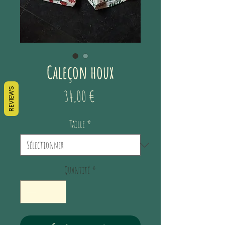
Caleçon houx
REVIEWS
Prix
34,00 €
Taille
*
Quantité
*