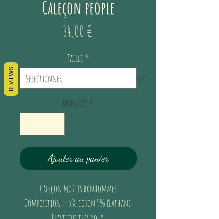
Caleçon people
Prix
34,00 €
Taille
*
REVIEWS
Quantité
*
Ajouter au panier
Caleçon motifs bonhommes
Composition : 95% coton 5% élathane.
Elastique très doux.