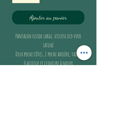
Ajouter au panier
Pantalon fluide large, viscose eco vero
satiné
Deux poche côtes, 2 poche arrière, taille
élastique et ceinture à nouer
Très leger et agréable à porter
Taille unique (taille très élastique et coupe
large)
2 longueurs de pantalon : petite (-
d'1m65), long (+ d'1m65)
Delphine mesure 1m55 et pèse 47kg porte la
longueur petite