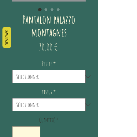
Pantalon palazzo
montagnes
REVIEWS
Prix
70,00 €
Petite
*
tissus
*
Quantité
*