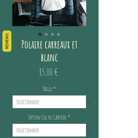
REVIEWS
Polaire carreaux et
blanc
Prix
85,00 €
Taille
*
Option Col ou Capuche
*