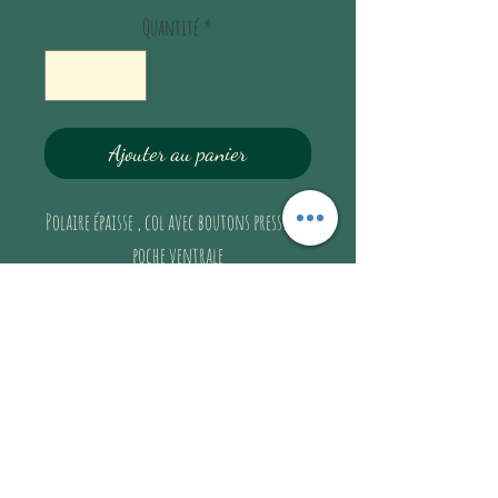
Quantité
*
Ajouter au panier
Polaire épaisse , col avec boutons pression,
poche ventrale
Très douuux !
Guide de taille
FEMME
Guide de taille