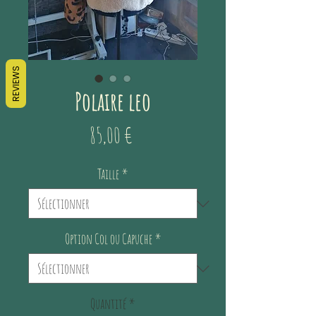
REVIEWS
Polaire leo
Prix
85,00 €
Taille
*
Option Col ou Capuche
*
Quantité
*