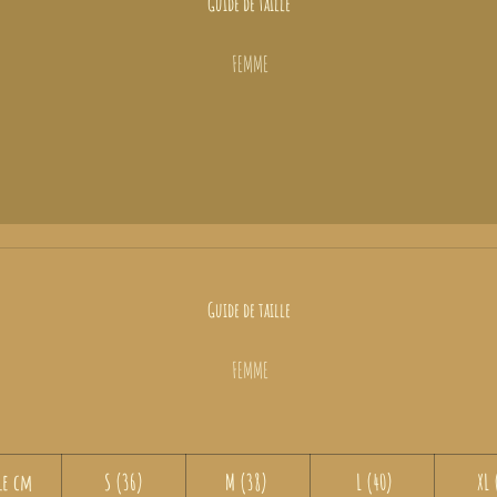
Guide de taille
FEMME
Guide de taille
FEMME
le cm
S (36)
M (38)
L (40)
XL 