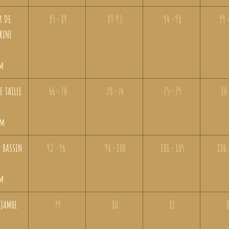
R DE
85 - 89
89-93
94 - 98
99 -
RINE
m
 TAILLE
66 - 70
70 - 74
75 - 79
80 
m
 BASSIN
92 - 96
96 - 100
101 - 105
106 
m
JAMBE
79
80
81
8