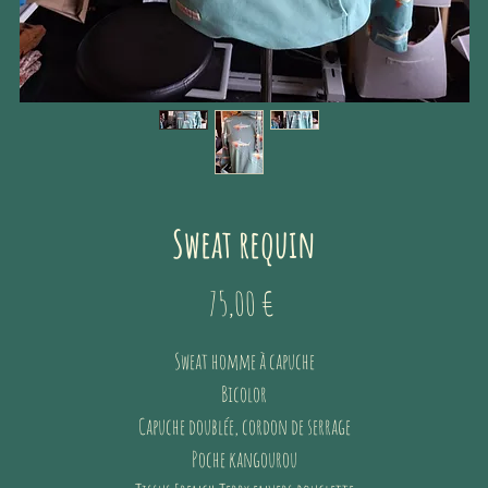
Sweat requin
Prix
75,00 €
Sweat homme à capuche
Bicolor
Capuche doublée, cordon de serrage
Poche kangourou