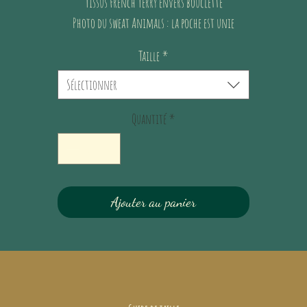
Tissus French Terry envers bouclette
Photo du sweat Animals : la poche est unie
Taille
*
Sélectionner
Quantité
*
Ajouter au panier