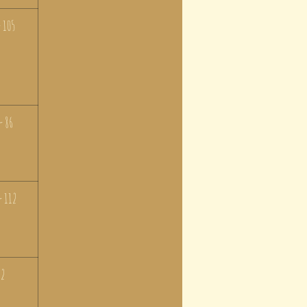
 105
- 86
- 112
2