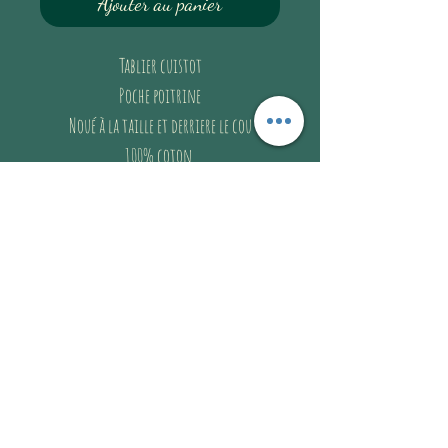
Ajouter au panier
Tablier cuistot

Poche poitrine

Noué à la taille et derriere le cou

100% coton 
Guide de taille
FEMME
Guide de taille
FEMME