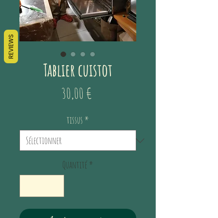
REVIEWS
Tablier cuistot
Prix
30,00 €
tissus
*
Quantité
*